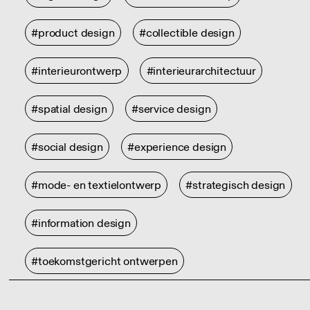
#product design
#collectible design
#interieurontwerp
#interieurarchitectuur
#spatial design
#service design
#social design
#experience design
#mode- en textielontwerp
#strategisch design
#information design
#toekomstgericht ontwerpen