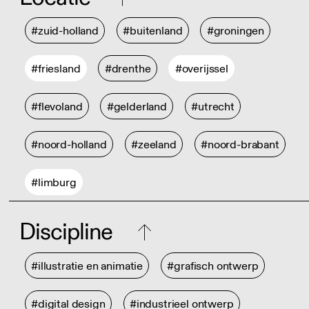
#zuid-holland
#buitenland
#groningen
#friesland
#drenthe
#overijssel
#flevoland
#gelderland
#utrecht
#noord-holland
#zeeland
#noord-brabant
#limburg
Discipline
#illustratie en animatie
#grafisch ontwerp
#digital design
#industrieel ontwerp