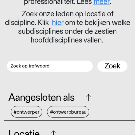
professionaliteit. Lees
meer
.
Zoek onze leden op locatie of
discipline. Klik
hier
om te bekijken welke
subdisciplines onder de zestien
hoofddisciplines vallen.
Zoek
Aangesloten als
#ontwerper
#ontwerpbureau
Locatie