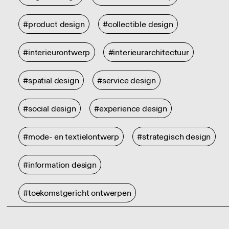
#product design
#collectible design
#interieurontwerp
#interieurarchitectuur
#spatial design
#service design
#social design
#experience design
#mode- en textielontwerp
#strategisch design
#information design
#toekomstgericht ontwerpen