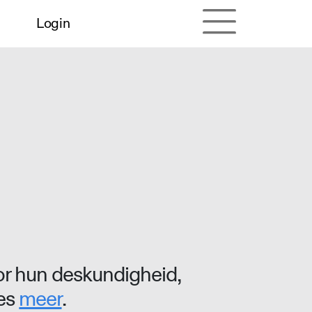
Login
r hun deskundigheid,
ees
meer
.