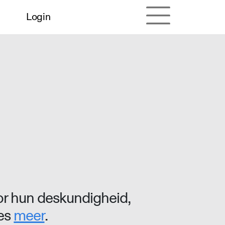
Login
r hun deskundigheid,
ees
meer
.