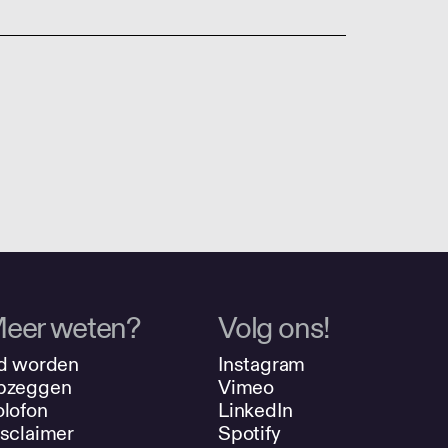
eer weten?
Volg ons!
d worden
Instagram
pzeggen
Vimeo
lofon
LinkedIn
sclaimer
Spotify