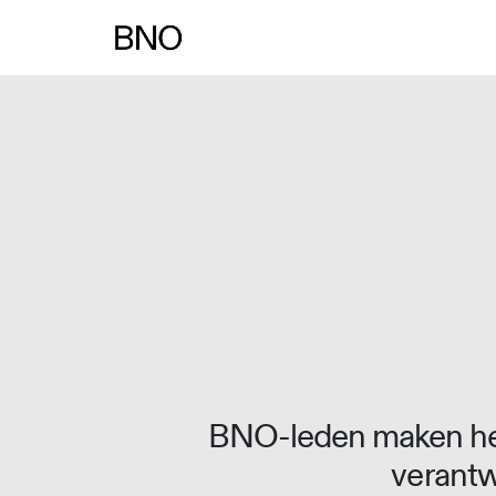
Overslaan naar inhoud
BNO-leden maken het
verantw