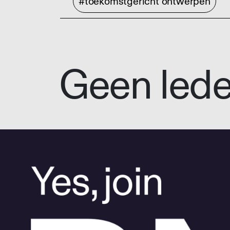
#toekomstgericht ontwerpen
Geen led