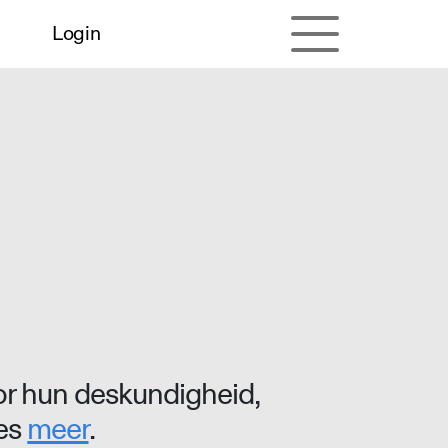
Login
r hun deskundigheid,
ees
meer
.