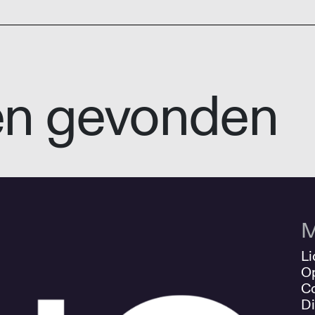
en gevonden
M
Li
O
Co
Di