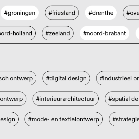
#groningen
#friesland
#drenthe
#ove
ord-holland
#zeeland
#noord-brabant
isch ontwerp
#digital design
#industrieel 
rontwerp
#interieurarchitectuur
#spatial de
design
#mode- en textielontwerp
#strategi