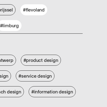
rijssel
#flevoland
#limburg
ontwerp
#product design
sign
#service design
sch design
#information design