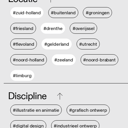
#zuid-holland
#buitenland
#groningen
#friesland
#drenthe
#overijssel
#flevoland
#gelderland
#utrecht
#noord-holland
#zeeland
#noord-brabant
#limburg
Discipline
#illustratie en animatie
#grafisch ontwerp
#digital design
#industrieel ontwerp