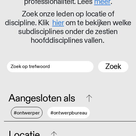
professionaliteit. Lees
meer
.
Zoek onze leden op locatie of
discipline. Klik
hier
om te bekijken welke
subdisciplines onder de zestien
hoofddisciplines vallen.
Zoek
Aangesloten als
#ontwerper
#ontwerpbureau
Locatie