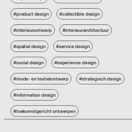
#product design
#collectible design
#interieurontwerp
#interieurarchitectuur
#spatial design
#service design
#social design
#experience design
#mode- en textielontwerp
#strategisch design
#information design
#toekomstgericht ontwerpen