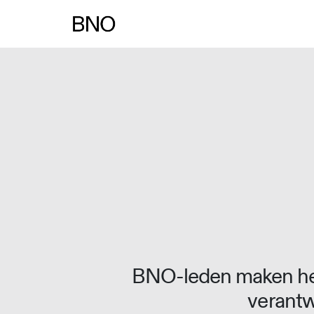
Overslaan naar inhoud
BNO-leden maken het
verantw