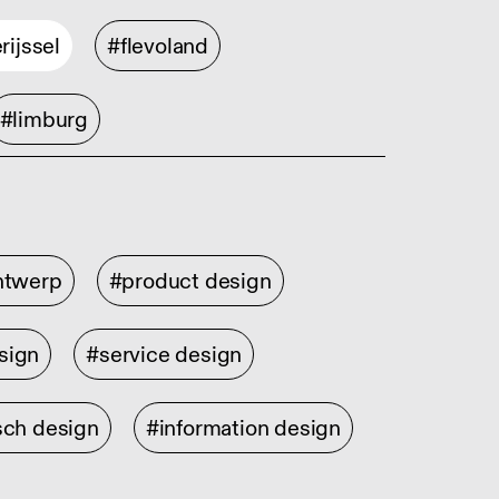
rijssel
#flevoland
#limburg
ontwerp
#product design
sign
#service design
sch design
#information design