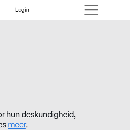
Login
r hun deskundigheid,
ees
meer
.