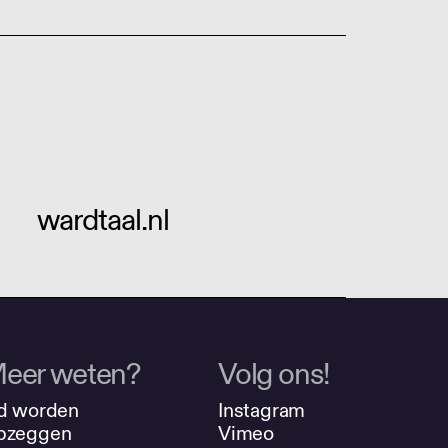
wardtaal.nl
eer weten?
Volg ons!
d worden
Instagram
pzeggen
Vimeo