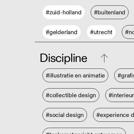
#zuid-holland
#buitenland
#gelderland
#utrecht
#no
Discipline
#illustratie en animatie
#graf
#collectible design
#interieu
#social design
#experience 