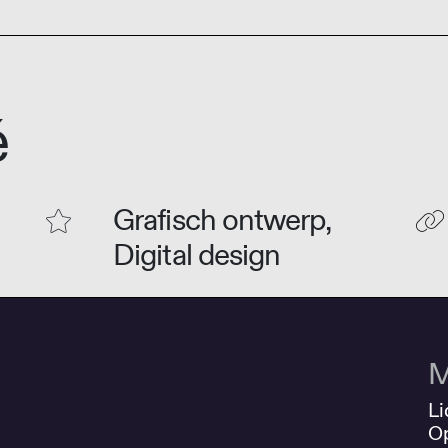
é
Grafisch ontwerp,
Digital design
M
Li
O