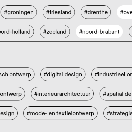
#groningen
#friesland
#drenthe
#ove
ord-holland
#zeeland
#noord-brabant
isch ontwerp
#digital design
#industrieel 
rontwerp
#interieurarchitectuur
#spatial de
design
#mode- en textielontwerp
#strategi