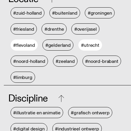
#zuid-holland
#buitenland
#groningen
#friesland
#drenthe
#overijssel
#flevoland
#gelderland
#utrecht
#noord-holland
#zeeland
#noord-brabant
#limburg
Discipline
#illustratie en animatie
#grafisch ontwerp
#digital design
#industrieel ontwerp