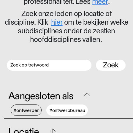
professionaliteit. Lees
meer
.
Zoek onze leden op locatie of
discipline. Klik
hier
om te bekijken welke
subdisciplines onder de zestien
hoofddisciplines vallen.
Zoek
Aangesloten als
#ontwerper
#ontwerpbureau
Locatie