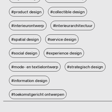
#product design
#collectible design
#interieurontwerp
#interieurarchitectuur
#spatial design
#service design
#social design
#experience design
#mode- en textielontwerp
#strategisch design
#information design
#toekomstgericht ontwerpen