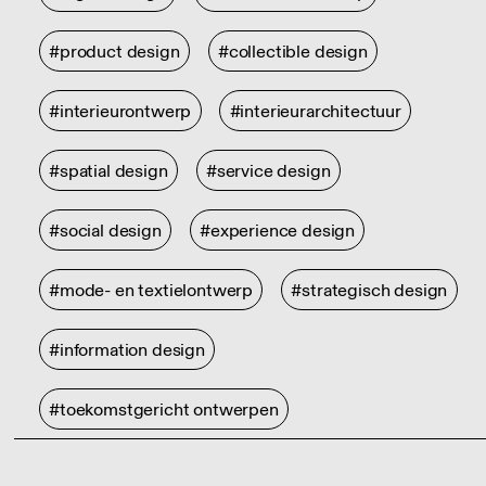
#product design
#collectible design
#interieurontwerp
#interieurarchitectuur
#spatial design
#service design
#social design
#experience design
#mode- en textielontwerp
#strategisch design
#information design
#toekomstgericht ontwerpen