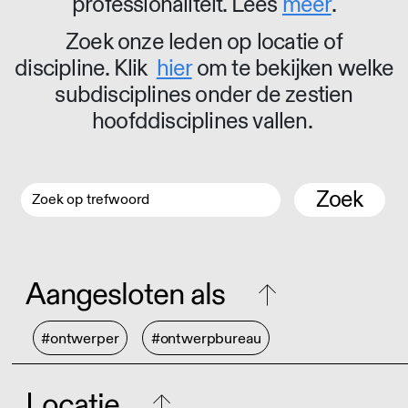
professionaliteit. Lees
meer
.
Zoek onze leden op locatie of
discipline. Klik
hier
om te bekijken welke
subdisciplines onder de zestien
hoofddisciplines vallen.
Zoek
Aangesloten als
#ontwerper
#ontwerpbureau
Locatie