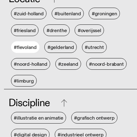
#zuid-holland
#buitenland
#groningen
#friesland
#drenthe
#overijssel
#flevoland
#gelderland
#utrecht
#noord-holland
#zeeland
#noord-brabant
#limburg
Discipline
#illustratie en animatie
#grafisch ontwerp
#digital design
#industrieel ontwerp