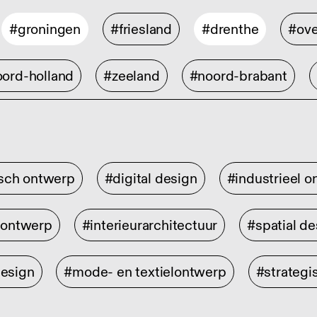
#groningen
#friesland
#drenthe
#ove
ord-holland
#zeeland
#noord-brabant
isch ontwerp
#digital design
#industrieel 
rontwerp
#interieurarchitectuur
#spatial de
design
#mode- en textielontwerp
#strategi