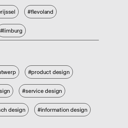
rijssel
#flevoland
#limburg
ontwerp
#product design
sign
#service design
sch design
#information design