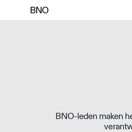
Overslaan naar inhoud
BNO-leden maken het
verantw