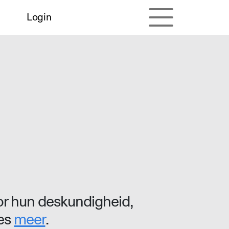
Login
r hun deskundigheid,
ees
meer
.