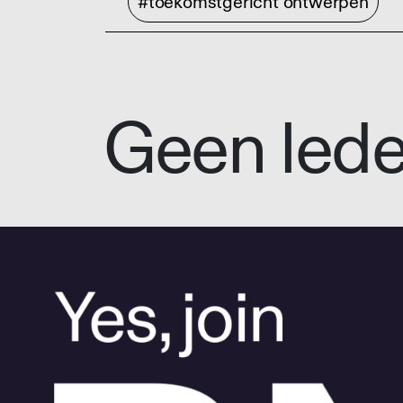
#toekomstgericht ontwerpen
Geen led