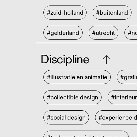
#zuid-holland
#buitenland
#gelderland
#utrecht
#no
Discipline
#illustratie en animatie
#graf
#collectible design
#interieu
#social design
#experience 