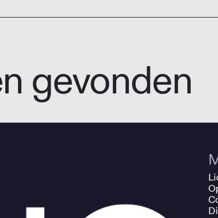
en gevonden
M
Li
O
Co
Di