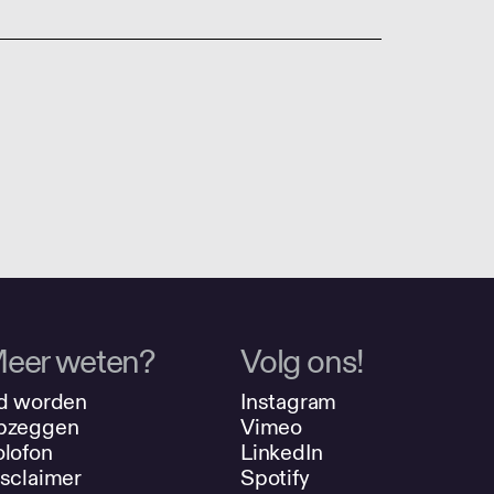
eer weten?
Volg ons!
d worden
Instagram
pzeggen
Vimeo
lofon
LinkedIn
sclaimer
Spotify