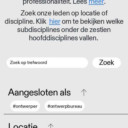
professionaliteit. Lees
meer
.
Zoek onze leden op locatie of
discipline. Klik
hier
om te bekijken welke
subdisciplines onder de zestien
hoofddisciplines vallen.
Zoek
Aangesloten als
#ontwerper
#ontwerpbureau
Locatie