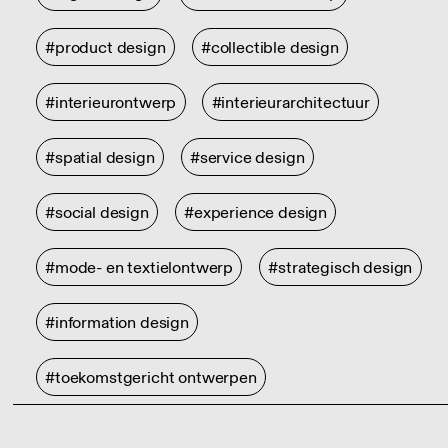
#product design
#collectible design
#interieurontwerp
#interieurarchitectuur
#spatial design
#service design
#social design
#experience design
#mode- en textielontwerp
#strategisch design
#information design
#toekomstgericht ontwerpen