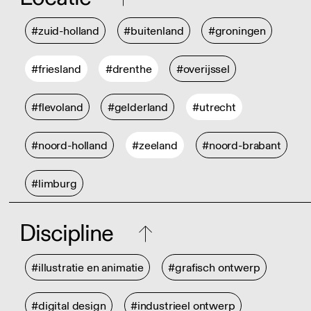
#zuid-holland
#buitenland
#groningen
#friesland
#drenthe
#overijssel
#flevoland
#gelderland
#utrecht
#noord-holland
#zeeland
#noord-brabant
#limburg
Discipline
#illustratie en animatie
#grafisch ontwerp
#digital design
#industrieel ontwerp