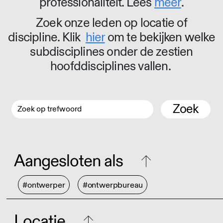
professionaliteit. Lees
meer
.
Zoek onze leden op locatie of
discipline. Klik
hier
om te bekijken welke
subdisciplines onder de zestien
hoofddisciplines vallen.
Zoek
Aangesloten als
#ontwerper
#ontwerpbureau
Locatie