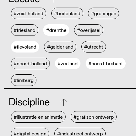
#zuid-holland
#buitenland
#groningen
#friesland
#drenthe
#overijssel
#flevoland
#gelderland
#utrecht
#noord-holland
#zeeland
#noord-brabant
#limburg
Discipline
#illustratie en animatie
#grafisch ontwerp
#digital design
#industrieel ontwerp