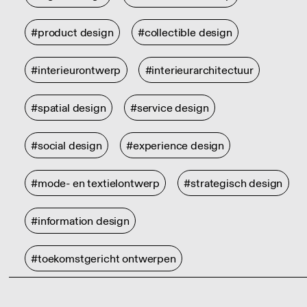
#product design
#collectible design
#interieurontwerp
#interieurarchitectuur
#spatial design
#service design
#social design
#experience design
#mode- en textielontwerp
#strategisch design
#information design
#toekomstgericht ontwerpen