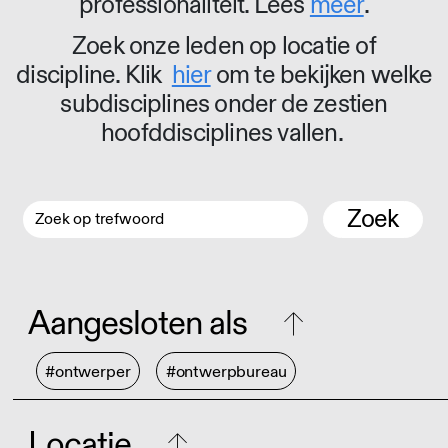
professionaliteit. Lees
meer
.
Zoek onze leden op locatie of
discipline. Klik
hier
om te bekijken welke
subdisciplines onder de zestien
hoofddisciplines vallen.
Zoek
Aangesloten als
#ontwerper
#ontwerpbureau
Locatie