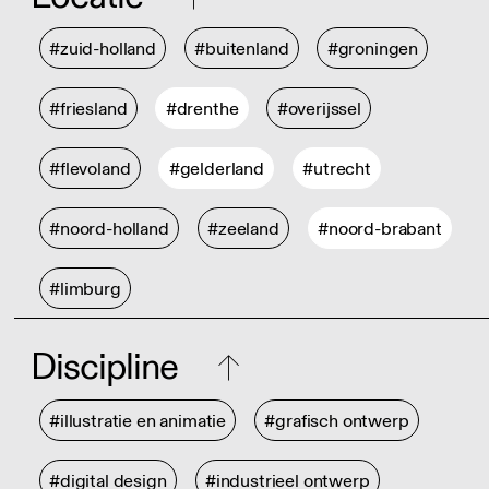
#zuid-holland
#buitenland
#groningen
#friesland
#drenthe
#overijssel
#flevoland
#gelderland
#utrecht
#noord-holland
#zeeland
#noord-brabant
#limburg
Discipline
#illustratie en animatie
#grafisch ontwerp
#digital design
#industrieel ontwerp