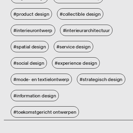
#product design
#collectible design
#interieurontwerp
#interieurarchitectuur
#spatial design
#service design
#social design
#experience design
#mode- en textielontwerp
#strategisch design
#information design
#toekomstgericht ontwerpen