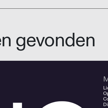
en gevonden
M
Li
O
Co
Di