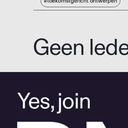
#toekomstgericht ontwerpen
Geen led