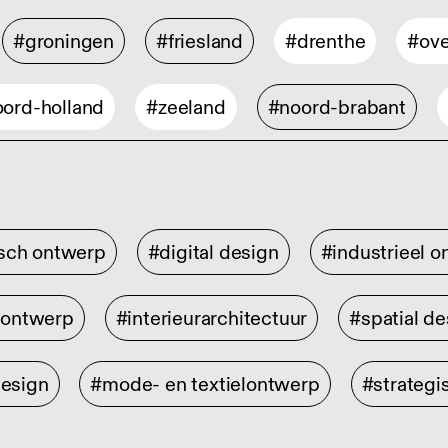
#groningen
#friesland
#drenthe
#ove
ord-holland
#zeeland
#noord-brabant
isch ontwerp
#digital design
#industrieel 
rontwerp
#interieurarchitectuur
#spatial de
design
#mode- en textielontwerp
#strategi