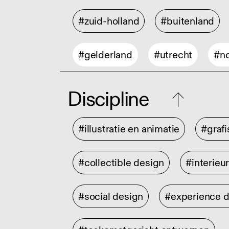
#zuid-holland
#buitenland
#gelderland
#utrecht
#no
Discipline
#illustratie en animatie
#graf
#collectible design
#interieu
#social design
#experience 