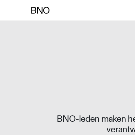
Overslaan naar inhoud
BNO-leden maken het
verantw