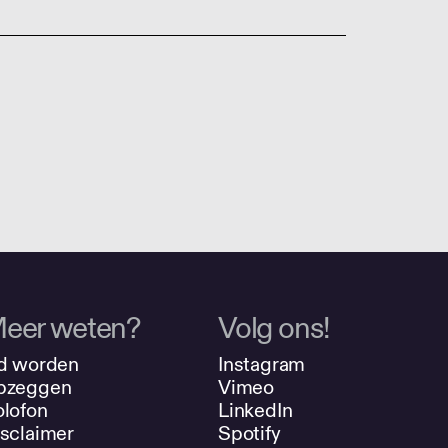
eer weten?
Volg ons!
d worden
Instagram
pzeggen
Vimeo
lofon
LinkedIn
sclaimer
Spotify