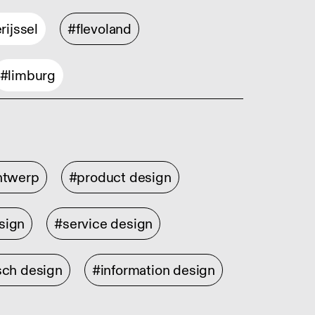
rijssel
#flevoland
#limburg
ontwerp
#product design
sign
#service design
sch design
#information design