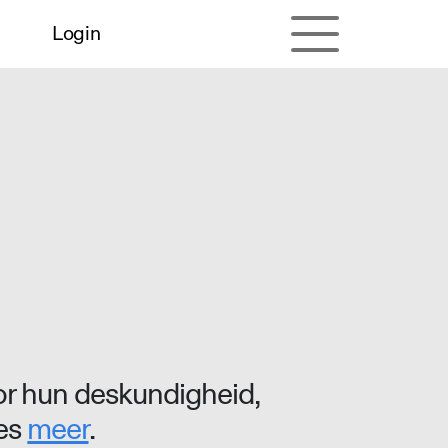
Login
r hun deskundigheid,
ees
meer
.