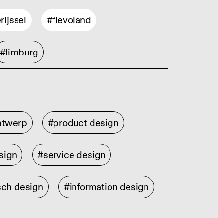
rijssel
#flevoland
#limburg
ontwerp
#product design
sign
#service design
sch design
#information design