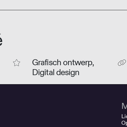
é
Grafisch ontwerp,
Digital design
M
Li
O