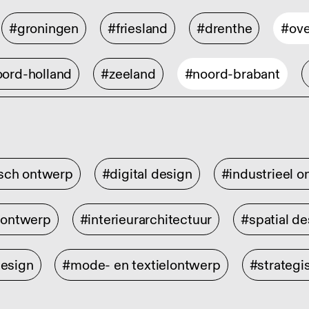
#groningen
#friesland
#drenthe
#ove
ord-holland
#zeeland
#noord-brabant
isch ontwerp
#digital design
#industrieel 
rontwerp
#interieurarchitectuur
#spatial de
design
#mode- en textielontwerp
#strategi