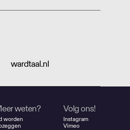
wardtaal.nl
eer weten?
Volg ons!
d worden
Instagram
pzeggen
Vimeo