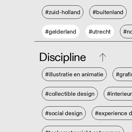
#zuid-holland
#buitenland
#gelderland
#utrecht
#no
Discipline
#illustratie en animatie
#graf
#collectible design
#interieu
#social design
#experience 