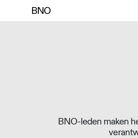
Overslaan naar inhoud
BNO-leden maken het
verantw