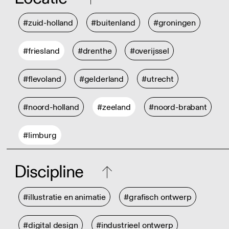
#zuid-holland
#buitenland
#groningen
#friesland
#drenthe
#overijssel
#flevoland
#gelderland
#utrecht
#noord-holland
#zeeland
#noord-brabant
#limburg
Discipline
#illustratie en animatie
#grafisch ontwerp
#digital design
#industrieel ontwerp