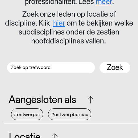
professionaliteit. Lees
meer
.
Zoek onze leden op locatie of
discipline. Klik
hier
om te bekijken welke
subdisciplines onder de zestien
hoofddisciplines vallen.
Zoek
Aangesloten als
#ontwerper
#ontwerpbureau
Locatie