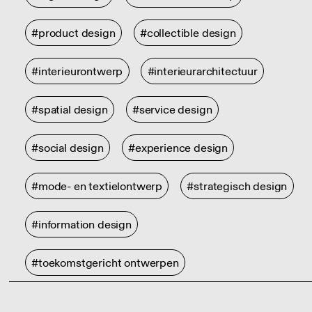
#product design
#collectible design
#interieurontwerp
#interieurarchitectuur
#spatial design
#service design
#social design
#experience design
#mode- en textielontwerp
#strategisch design
#information design
#toekomstgericht ontwerpen