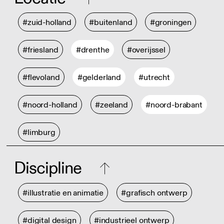
#zuid-holland
#buitenland
#groningen
#friesland
#drenthe
#overijssel
#flevoland
#gelderland
#utrecht
#noord-holland
#zeeland
#noord-brabant
#limburg
Discipline
#illustratie en animatie
#grafisch ontwerp
#digital design
#industrieel ontwerp