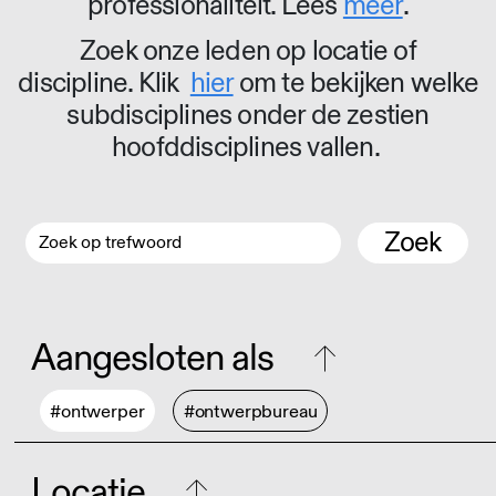
professionaliteit. Lees
meer
.
Zoek onze leden op locatie of
discipline. Klik
hier
om te bekijken welke
subdisciplines onder de zestien
hoofddisciplines vallen.
Zoek
Aangesloten als
#ontwerper
#ontwerpbureau
Locatie