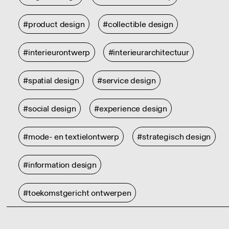
#product design
#collectible design
#interieurontwerp
#interieurarchitectuur
#spatial design
#service design
#social design
#experience design
#mode- en textielontwerp
#strategisch design
#information design
#toekomstgericht ontwerpen