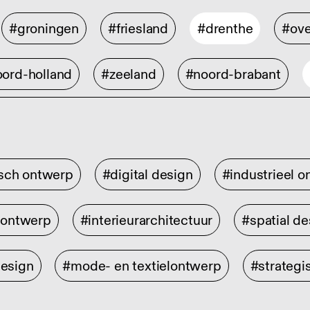
#groningen
#friesland
#drenthe
#ove
ord-holland
#zeeland
#noord-brabant
isch ontwerp
#digital design
#industrieel 
rontwerp
#interieurarchitectuur
#spatial de
design
#mode- en textielontwerp
#strategi