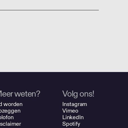
eer weten?
Volg ons!
d worden
Instagram
pzeggen
Vimeo
lofon
LinkedIn
sclaimer
Spotify