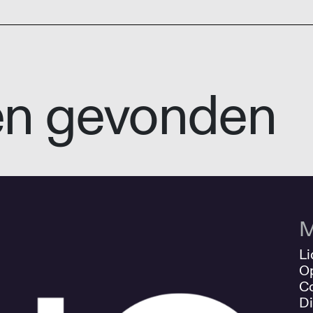
en gevonden
M
Li
O
Co
Di