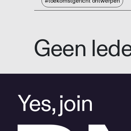
#toekomstgericht ontwerpen
Geen led