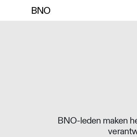
Overslaan naar inhoud
BNO-leden maken het
verantw