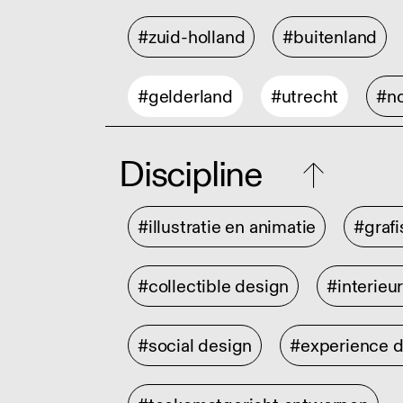
#zuid-holland
#buitenland
#gelderland
#utrecht
#no
Discipline
#illustratie en animatie
#graf
#collectible design
#interieu
#social design
#experience 