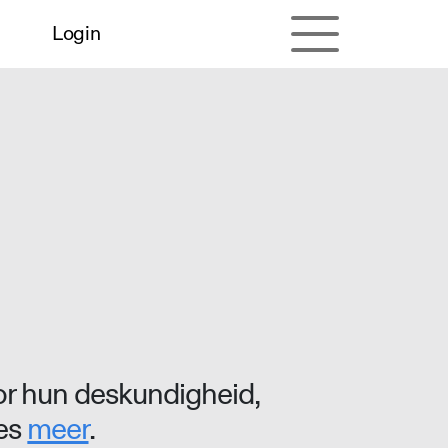
Login
r hun deskundigheid,
ees
meer
.