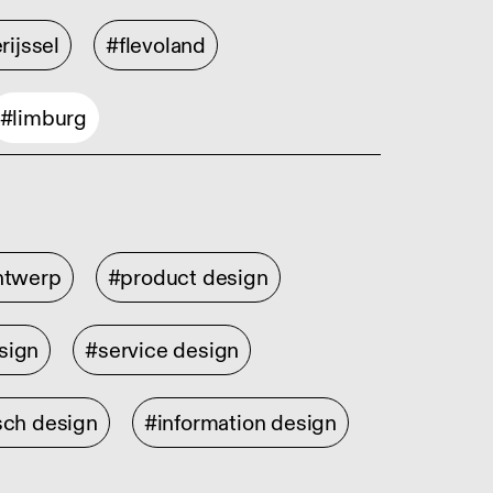
rijssel
#flevoland
#limburg
ontwerp
#product design
sign
#service design
sch design
#information design