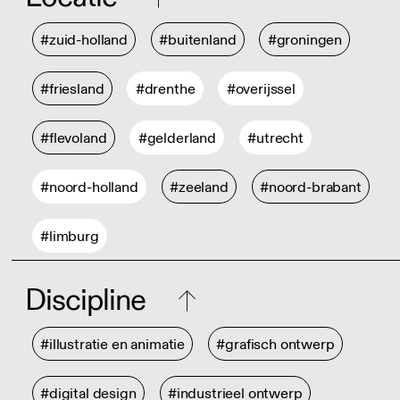
#zuid-holland
#buitenland
#groningen
#friesland
#drenthe
#overijssel
#flevoland
#gelderland
#utrecht
#noord-holland
#zeeland
#noord-brabant
#limburg
Discipline
#illustratie en animatie
#grafisch ontwerp
#digital design
#industrieel ontwerp