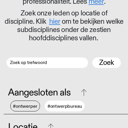
professionaliteit. Lees
meer
.
Zoek onze leden op locatie of
discipline. Klik
hier
om te bekijken welke
subdisciplines onder de zestien
hoofddisciplines vallen.
Zoek
Aangesloten als
#ontwerper
#ontwerpbureau
Locatie