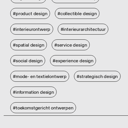
#product design
#collectible design
#interieurontwerp
#interieurarchitectuur
#spatial design
#service design
#social design
#experience design
#mode- en textielontwerp
#strategisch design
#information design
#toekomstgericht ontwerpen