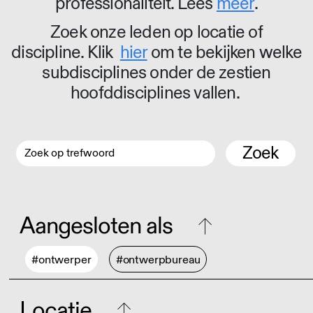
professionaliteit. Lees
meer
.
Zoek onze leden op locatie of
discipline. Klik
hier
om te bekijken welke
subdisciplines onder de zestien
hoofddisciplines vallen.
Zoek
Aangesloten als
#ontwerper
#ontwerpbureau
Locatie