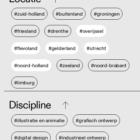
#zuid-holland
#buitenland
#groningen
#friesland
#drenthe
#overijssel
#flevoland
#gelderland
#utrecht
#noord-holland
#zeeland
#noord-brabant
#limburg
Discipline
#illustratie en animatie
#grafisch ontwerp
#digital design
#industrieel ontwerp