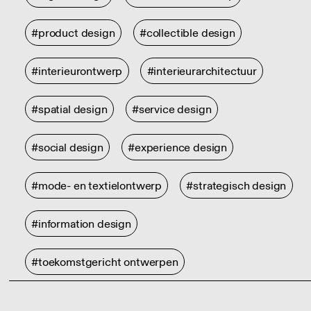
#product design
#collectible design
#interieurontwerp
#interieurarchitectuur
#spatial design
#service design
#social design
#experience design
#mode- en textielontwerp
#strategisch design
#information design
#toekomstgericht ontwerpen