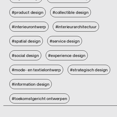
#product design
#collectible design
#interieurontwerp
#interieurarchitectuur
#spatial design
#service design
#social design
#experience design
#mode- en textielontwerp
#strategisch design
#information design
#toekomstgericht ontwerpen