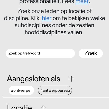
professionaliteit. Lees
meer
.
Zoek onze leden op locatie of
discipline. Klik
hier
om te bekijken welke
subdisciplines onder de zestien
hoofddisciplines vallen.
Zoek
Aangesloten als
#ontwerper
#ontwerpbureau
Locatie