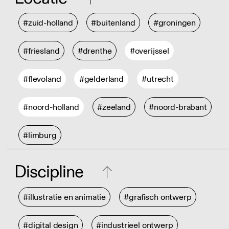
#zuid-holland
#buitenland
#groningen
#friesland
#drenthe
#overijssel
#flevoland
#gelderland
#utrecht
#noord-holland
#zeeland
#noord-brabant
#limburg
Discipline
#illustratie en animatie
#grafisch ontwerp
#digital design
#industrieel ontwerp