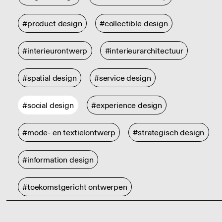
#product design
#collectible design
#interieurontwerp
#interieurarchitectuur
#spatial design
#service design
#social design
#experience design
#mode- en textielontwerp
#strategisch design
#information design
#toekomstgericht ontwerpen