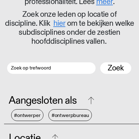
professionaliteit. Lees
meer
.
Zoek onze leden op locatie of
discipline. Klik
hier
om te bekijken welke
subdisciplines onder de zestien
hoofddisciplines vallen.
Zoek
Aangesloten als
#ontwerper
#ontwerpbureau
Locatie