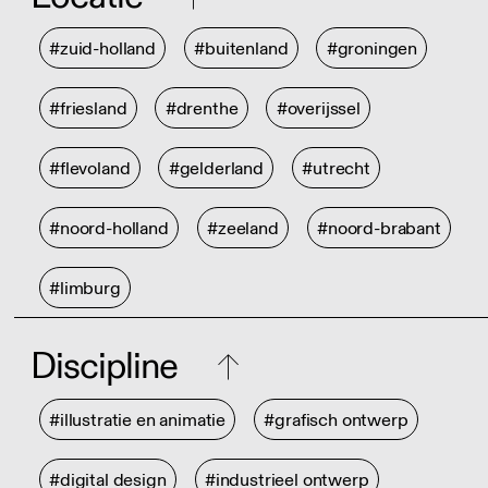
#zuid-holland
#buitenland
#groningen
#friesland
#drenthe
#overijssel
#flevoland
#gelderland
#utrecht
#noord-holland
#zeeland
#noord-brabant
#limburg
Discipline
#illustratie en animatie
#grafisch ontwerp
#digital design
#industrieel ontwerp