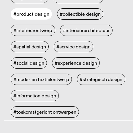
#product design
#collectible design
#interieurontwerp
#interieurarchitectuur
#spatial design
#service design
#social design
#experience design
#mode- en textielontwerp
#strategisch design
#information design
#toekomstgericht ontwerpen