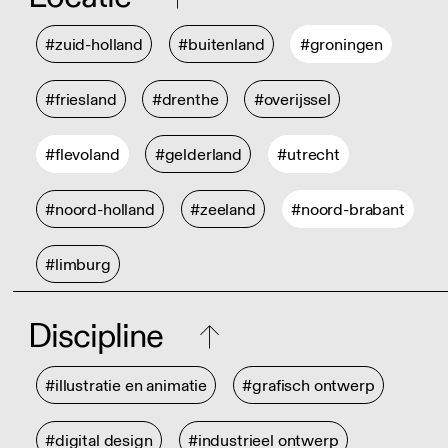
#zuid-holland
#buitenland
#groningen
#friesland
#drenthe
#overijssel
#flevoland
#gelderland
#utrecht
#noord-holland
#zeeland
#noord-brabant
#limburg
Discipline
#illustratie en animatie
#grafisch ontwerp
#digital design
#industrieel ontwerp