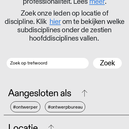
professionaliteit. Lees
meer
.
Zoek onze leden op locatie of
discipline. Klik
hier
om te bekijken welke
subdisciplines onder de zestien
hoofddisciplines vallen.
Zoek
Aangesloten als
#ontwerper
#ontwerpbureau
Locatie