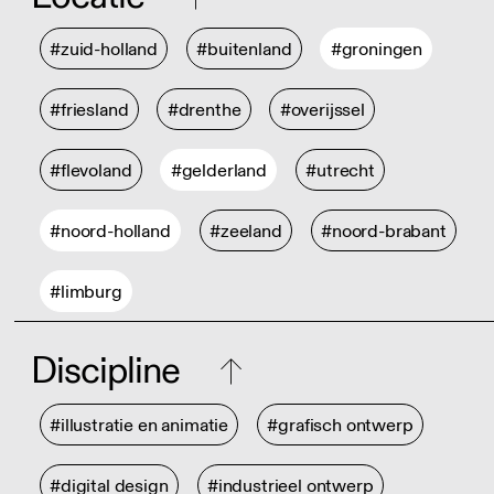
#zuid-holland
#buitenland
#groningen
#friesland
#drenthe
#overijssel
#flevoland
#gelderland
#utrecht
#noord-holland
#zeeland
#noord-brabant
#limburg
Discipline
#illustratie en animatie
#grafisch ontwerp
#digital design
#industrieel ontwerp