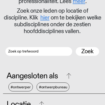
professionaliteit. Lees
meer
.
Zoek onze leden op locatie of
discipline. Klik
hier
om te bekijken welke
subdisciplines onder de zestien
hoofddisciplines vallen.
Zoek
Aangesloten als
#ontwerper
#ontwerpbureau
Locatie