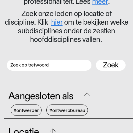
professionaliteit. Lees
meer
.
Zoek onze leden op locatie of
discipline. Klik
hier
om te bekijken welke
subdisciplines onder de zestien
hoofddisciplines vallen.
Zoek
Aangesloten als
#ontwerper
#ontwerpbureau
Locatie