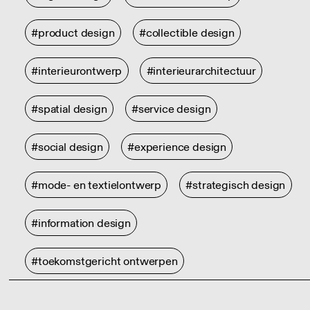
#product design
#collectible design
#interieurontwerp
#interieurarchitectuur
#spatial design
#service design
#social design
#experience design
#mode- en textielontwerp
#strategisch design
#information design
#toekomstgericht ontwerpen