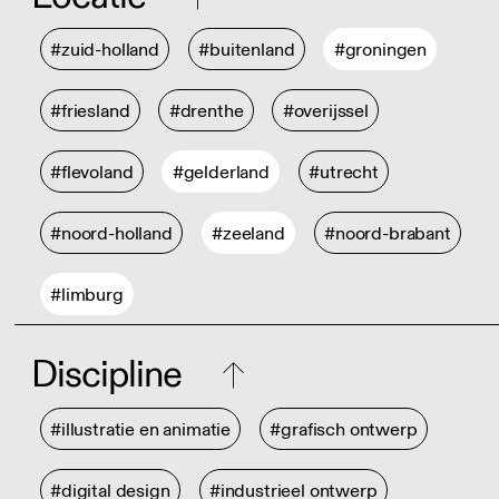
#zuid-holland
#buitenland
#groningen
#friesland
#drenthe
#overijssel
#flevoland
#gelderland
#utrecht
#noord-holland
#zeeland
#noord-brabant
#limburg
Discipline
#illustratie en animatie
#grafisch ontwerp
#digital design
#industrieel ontwerp