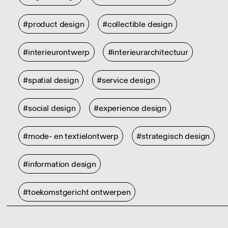
#product design
#collectible design
#interieurontwerp
#interieurarchitectuur
#spatial design
#service design
#social design
#experience design
#mode- en textielontwerp
#strategisch design
#information design
#toekomstgericht ontwerpen