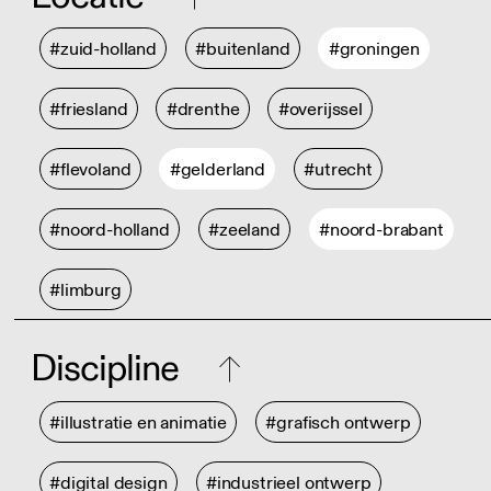
#zuid-holland
#buitenland
#groningen
#friesland
#drenthe
#overijssel
#flevoland
#gelderland
#utrecht
#noord-holland
#zeeland
#noord-brabant
#limburg
Discipline
#illustratie en animatie
#grafisch ontwerp
#digital design
#industrieel ontwerp