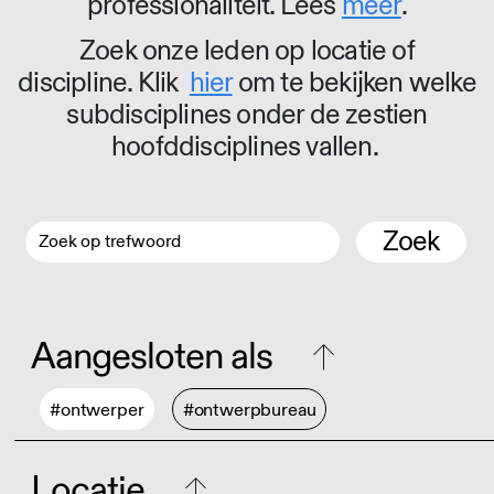
professionaliteit. Lees
meer
.
Zoek onze leden op locatie of
discipline. Klik
hier
om te bekijken welke
subdisciplines onder de zestien
hoofddisciplines vallen.
Zoek
Aangesloten als
#ontwerper
#ontwerpbureau
Locatie