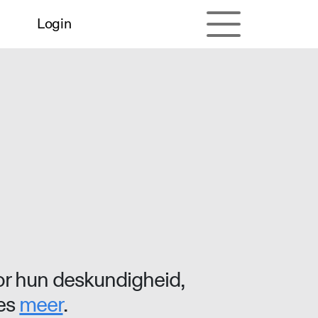
Login
r hun deskundigheid,
ees
meer
.