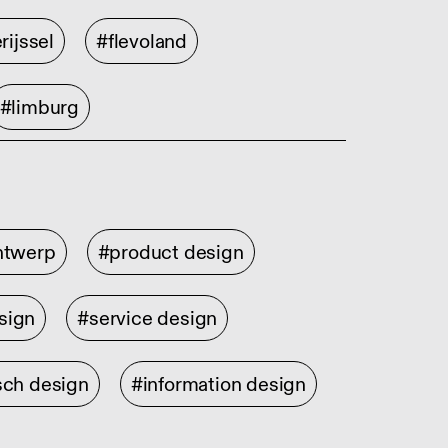
rijssel
#flevoland
#limburg
ontwerp
#product design
sign
#service design
sch design
#information design