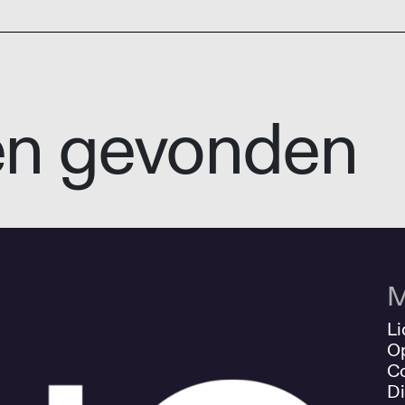
en gevonden
M
Li
O
Co
Di