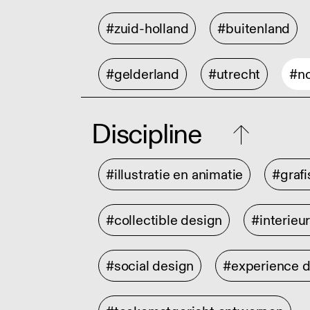
#zuid-holland
#buitenland
#gelderland
#utrecht
#no
Discipline
#illustratie en animatie
#graf
#collectible design
#interieu
#social design
#experience 