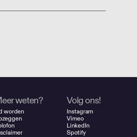
eer weten?
Volg ons!
d worden
Instagram
pzeggen
Vimeo
lofon
LinkedIn
sclaimer
Spotify