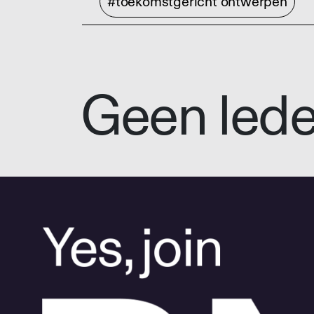
#toekomstgericht ontwerpen
Geen led