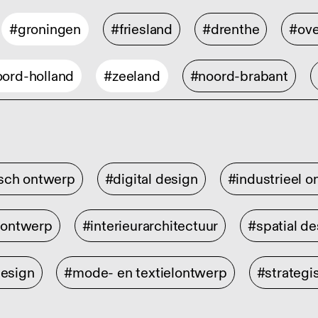
#groningen
#friesland
#drenthe
#ove
ord-holland
#zeeland
#noord-brabant
isch ontwerp
#digital design
#industrieel 
rontwerp
#interieurarchitectuur
#spatial de
design
#mode- en textielontwerp
#strategi