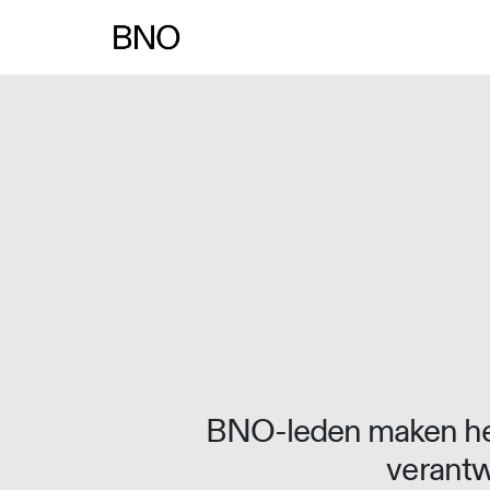
Overslaan naar inhoud
BNO-leden maken het
verantw