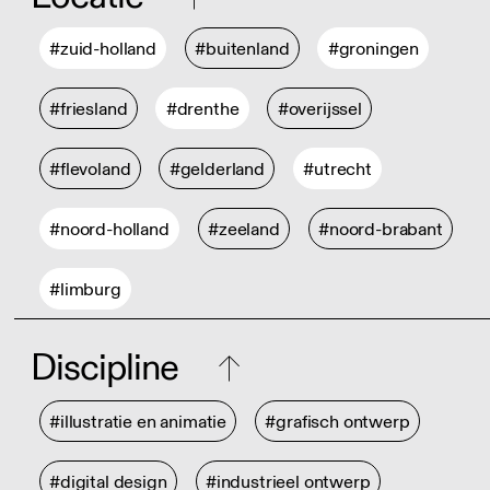
#zuid-holland
#buitenland
#groningen
#friesland
#drenthe
#overijssel
#flevoland
#gelderland
#utrecht
#noord-holland
#zeeland
#noord-brabant
#limburg
Discipline
#illustratie en animatie
#grafisch ontwerp
#digital design
#industrieel ontwerp