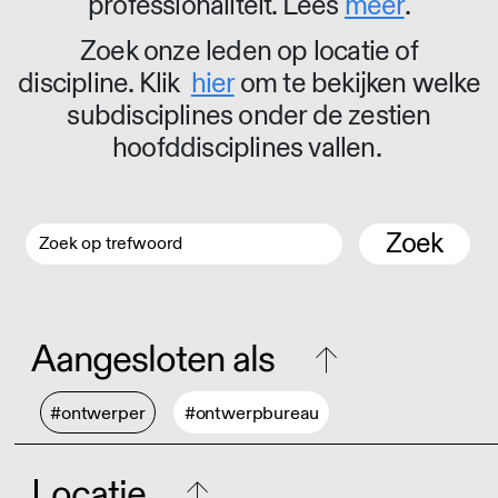
professionaliteit. Lees
meer
.
Zoek onze leden op locatie of
discipline. Klik
hier
om te bekijken welke
subdisciplines onder de zestien
hoofddisciplines vallen.
Zoek
Aangesloten als
#ontwerper
#ontwerpbureau
Locatie