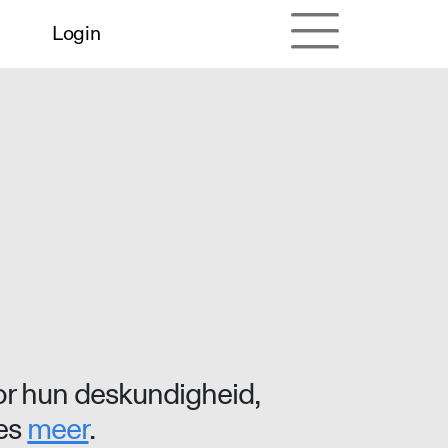
Login
r hun deskundigheid,
ees
meer
.