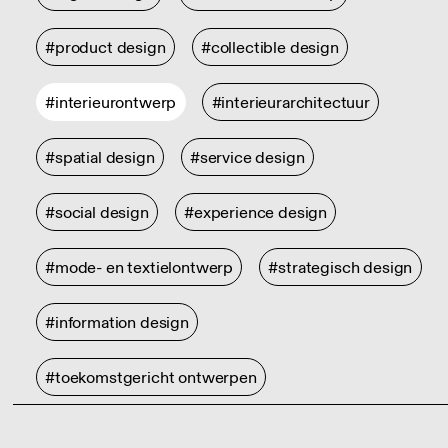
#product design
#collectible design
#interieurontwerp
#interieurarchitectuur
#spatial design
#service design
#social design
#experience design
#mode- en textielontwerp
#strategisch design
#information design
#toekomstgericht ontwerpen