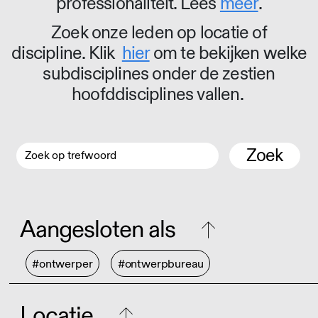
professionaliteit. Lees
meer
.
Zoek onze leden op locatie of
discipline. Klik
hier
om te bekijken welke
subdisciplines onder de zestien
hoofddisciplines vallen.
Zoek
Aangesloten als
#ontwerper
#ontwerpbureau
Locatie