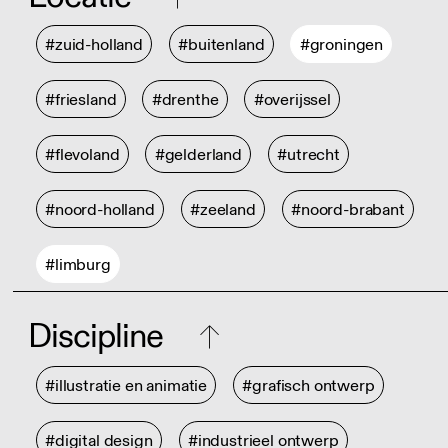
#zuid-holland
#buitenland
#groningen
#friesland
#drenthe
#overijssel
#flevoland
#gelderland
#utrecht
#noord-holland
#zeeland
#noord-brabant
#limburg
Discipline
#illustratie en animatie
#grafisch ontwerp
#digital design
#industrieel ontwerp