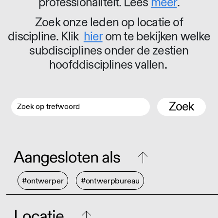
professionaliteit. Lees
meer
.
Zoek onze leden op locatie of
discipline. Klik
hier
om te bekijken welke
subdisciplines onder de zestien
hoofddisciplines vallen.
Zoek
Aangesloten als
#ontwerper
#ontwerpbureau
Locatie