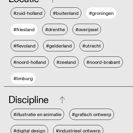
#zuid-holland
#buitenland
#groningen
#friesland
#drenthe
#overijssel
#flevoland
#gelderland
#utrecht
#noord-holland
#zeeland
#noord-brabant
#limburg
Discipline
#illustratie en animatie
#grafisch ontwerp
#digital design
#industrieel ontwerp