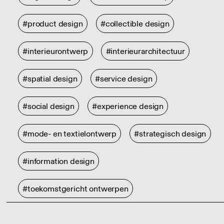
#product design
#collectible design
#interieurontwerp
#interieurarchitectuur
#spatial design
#service design
#social design
#experience design
#mode- en textielontwerp
#strategisch design
#information design
#toekomstgericht ontwerpen