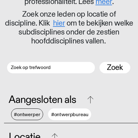
professionaliteit. Lees
meer
.
Zoek onze leden op locatie of
discipline. Klik
hier
om te bekijken welke
subdisciplines onder de zestien
hoofddisciplines vallen.
Zoek
Aangesloten als
#ontwerper
#ontwerpbureau
Locatie