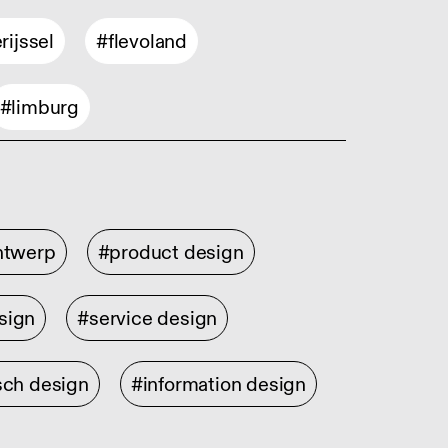
rijssel
#flevoland
#limburg
ontwerp
#product design
sign
#service design
sch design
#information design