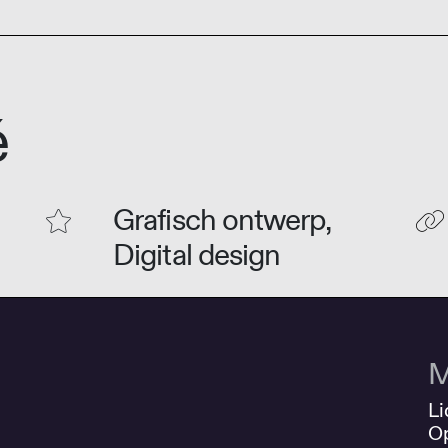
é
Grafisch ontwerp,
Digital design
M
Li
O