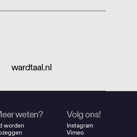
wardtaal.nl
eer weten?
Volg ons!
d worden
Instagram
pzeggen
Vimeo