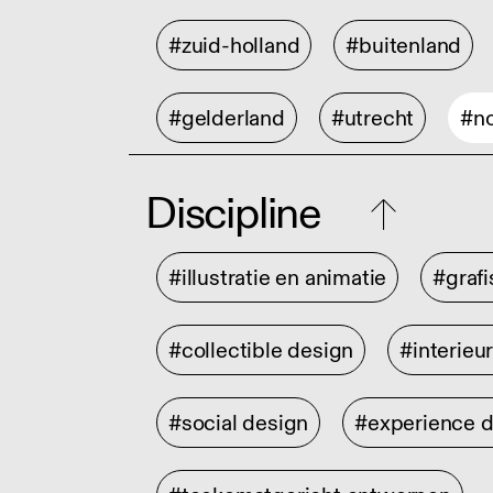
#zuid-holland
#buitenland
#gelderland
#utrecht
#no
Discipline
#illustratie en animatie
#graf
#collectible design
#interieu
#social design
#experience 