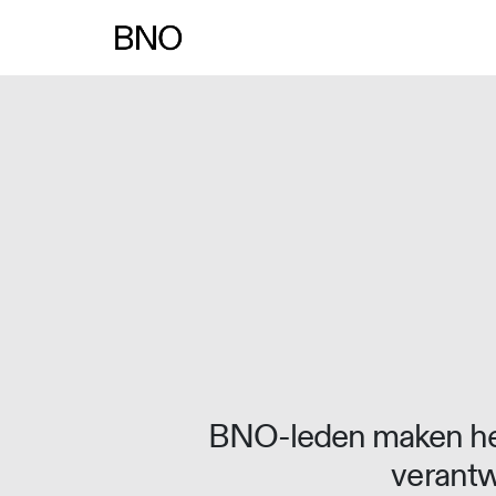
Overslaan naar inhoud
BNO-leden maken het
verantw