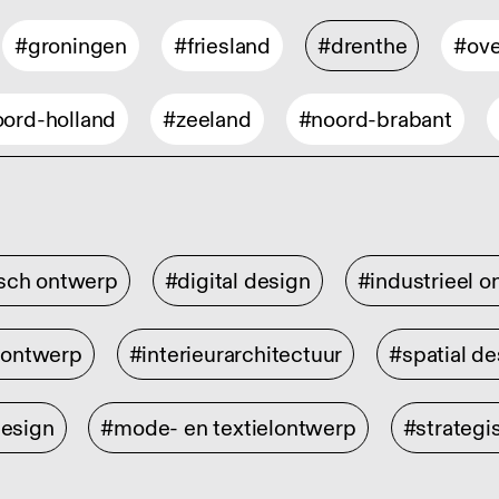
#groningen
#friesland
#drenthe
#ove
ord-holland
#zeeland
#noord-brabant
isch ontwerp
#digital design
#industrieel 
rontwerp
#interieurarchitectuur
#spatial de
design
#mode- en textielontwerp
#strategi