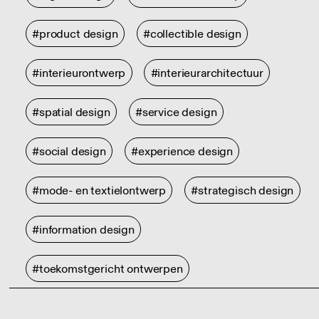
#product design
#collectible design
#interieurontwerp
#interieurarchitectuur
#spatial design
#service design
#social design
#experience design
#mode- en textielontwerp
#strategisch design
#information design
#toekomstgericht ontwerpen