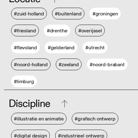
#zuid-holland
#buitenland
#groningen
#friesland
#drenthe
#overijssel
#flevoland
#gelderland
#utrecht
#noord-holland
#zeeland
#noord-brabant
#limburg
Discipline
#illustratie en animatie
#grafisch ontwerp
#digital design
#industrieel ontwerp