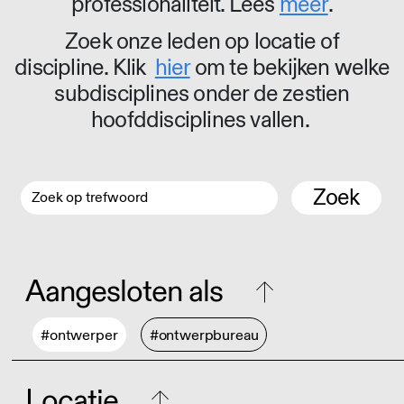
professionaliteit. Lees
meer
.
Zoek onze leden op locatie of
discipline. Klik
hier
om te bekijken welke
subdisciplines onder de zestien
hoofddisciplines vallen.
Zoek
Aangesloten als
#ontwerper
#ontwerpbureau
Locatie