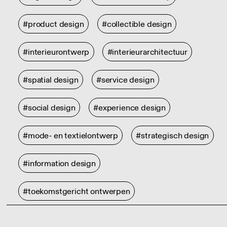
#product design
#collectible design
#interieurontwerp
#interieurarchitectuur
#spatial design
#service design
#social design
#experience design
#mode- en textielontwerp
#strategisch design
#information design
#toekomstgericht ontwerpen