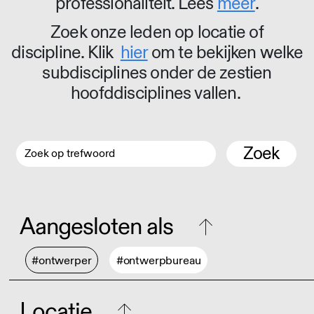
professionaliteit. Lees
meer
.
Zoek onze leden op locatie of
discipline. Klik
hier
om te bekijken welke
subdisciplines onder de zestien
hoofddisciplines vallen.
Zoek
Aangesloten als
#ontwerper
#ontwerpbureau
Locatie