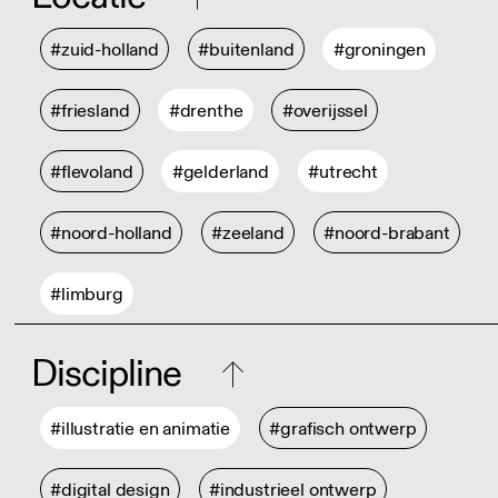
#zuid-holland
#buitenland
#groningen
#friesland
#drenthe
#overijssel
#flevoland
#gelderland
#utrecht
#noord-holland
#zeeland
#noord-brabant
#limburg
Discipline
#illustratie en animatie
#grafisch ontwerp
#digital design
#industrieel ontwerp