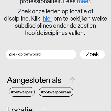
professionaliteit. Lees
meer
.
Zoek onze leden op locatie of
discipline. Klik
hier
om te bekijken welke
subdisciplines onder de zestien
hoofddisciplines vallen.
Zoek
Aangesloten als
#ontwerper
#ontwerpbureau
Locatie