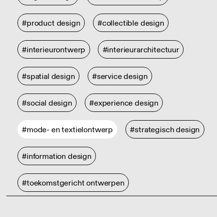
#product design
#collectible design
#interieurontwerp
#interieurarchitectuur
#spatial design
#service design
#social design
#experience design
#mode- en textielontwerp
#strategisch design
#information design
#toekomstgericht ontwerpen