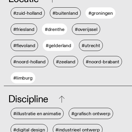
#zuid-holland
#buitenland
#groningen
#friesland
#drenthe
#overijssel
#flevoland
#gelderland
#utrecht
#noord-holland
#zeeland
#noord-brabant
#limburg
Discipline
#illustratie en animatie
#grafisch ontwerp
#digital design
#industrieel ontwerp