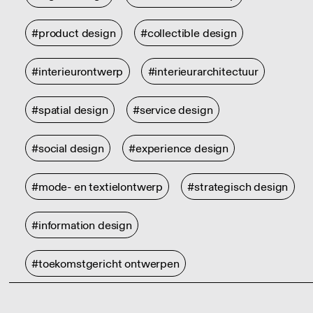
#product design
#collectible design
#interieurontwerp
#interieurarchitectuur
#spatial design
#service design
#social design
#experience design
#mode- en textielontwerp
#strategisch design
#information design
#toekomstgericht ontwerpen