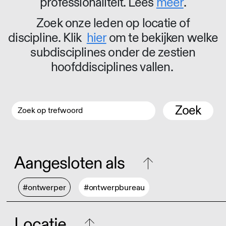
professionaliteit. Lees
meer
.
Zoek onze leden op locatie of
discipline. Klik
hier
om te bekijken welke
subdisciplines onder de zestien
hoofddisciplines vallen.
Zoek
Aangesloten als
#ontwerper
#ontwerpbureau
Locatie