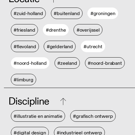
#zuid-holland
#buitenland
#groningen
#friesland
#drenthe
#overijssel
#flevoland
#gelderland
#utrecht
#noord-holland
#zeeland
#noord-brabant
#limburg
Discipline
#illustratie en animatie
#grafisch ontwerp
#digital design
#industrieel ontwerp