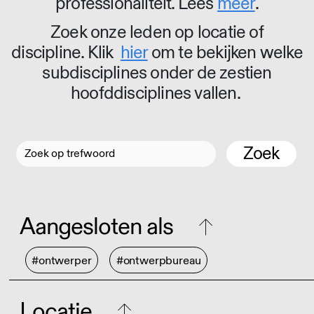
professionaliteit. Lees
meer
.
Zoek onze leden op locatie of
discipline. Klik
hier
om te bekijken welke
subdisciplines onder de zestien
hoofddisciplines vallen.
Zoek
Aangesloten als
#ontwerper
#ontwerpbureau
Locatie