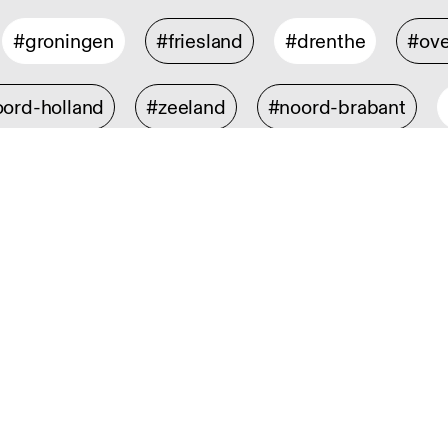
#groningen
#friesland
#drenthe
#ove
ord-holland
#zeeland
#noord-brabant
isch ontwerp
#digital design
#industrieel 
rontwerp
#interieurarchitectuur
#spatial de
design
#mode- en textielontwerp
#strategi