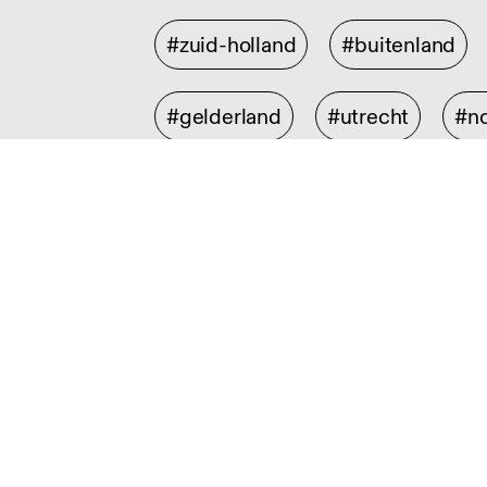
#zuid-holland
#buitenland
#gelderland
#utrecht
#no
Discipline
#illustratie en animatie
#graf
#collectible design
#interieu
#social design
#experience 