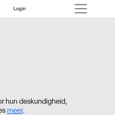
Login
r hun deskundigheid,
ees
meer
.