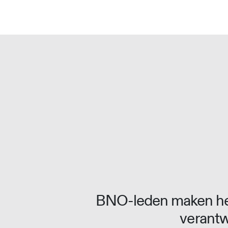
Overslaan naar inhoud
BNO-leden maken het
verantw