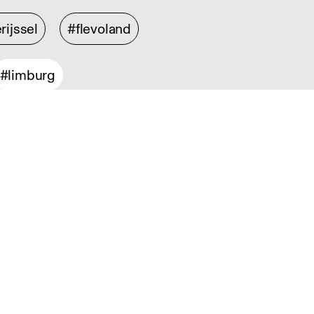
rijssel
#flevoland
#limburg
ontwerp
#product design
sign
#service design
sch design
#information design