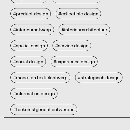
#product design
#collectible design
#interieurontwerp
#interieurarchitectuur
#spatial design
#service design
#social design
#experience design
#mode- en textielontwerp
#strategisch design
#information design
#toekomstgericht ontwerpen