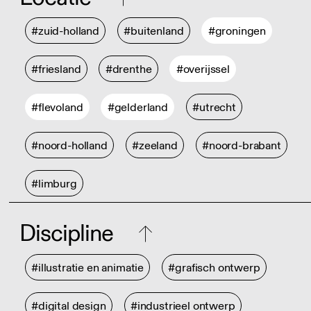
#zuid-holland
#buitenland
#groningen
#friesland
#drenthe
#overijssel
#flevoland
#gelderland
#utrecht
#noord-holland
#zeeland
#noord-brabant
#limburg
Discipline
#illustratie en animatie
#grafisch ontwerp
#digital design
#industrieel ontwerp