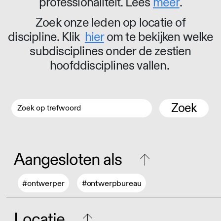
professionaliteit. Lees
meer
.
Zoek onze leden op locatie of
discipline. Klik
hier
om te bekijken welke
subdisciplines onder de zestien
hoofddisciplines vallen.
Zoek
Aangesloten als
#ontwerper
#ontwerpbureau
Locatie