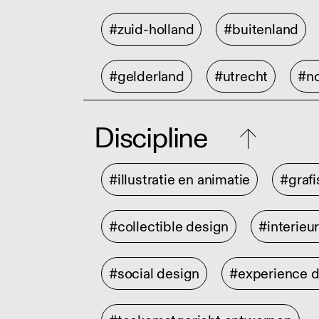
#zuid-holland
#buitenland
#gelderland
#utrecht
#no
Discipline
#illustratie en animatie
#graf
#collectible design
#interieu
#social design
#experience 