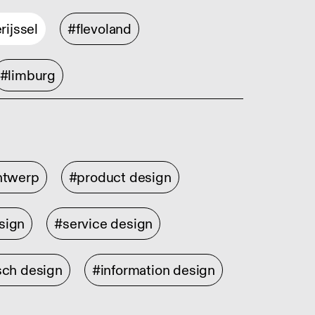
rijssel
#flevoland
#limburg
ontwerp
#product design
sign
#service design
sch design
#information design