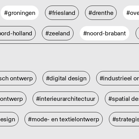
#groningen
#friesland
#drenthe
#ove
ord-holland
#zeeland
#noord-brabant
isch ontwerp
#digital design
#industrieel 
rontwerp
#interieurarchitectuur
#spatial de
design
#mode- en textielontwerp
#strategi