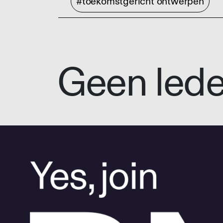
#toekomstgericht ontwerpen
Geen led