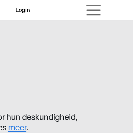
Login
r hun deskundigheid,
ees
meer
.