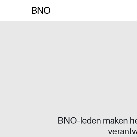
Overslaan naar inhoud
BNO-leden maken het
verantw