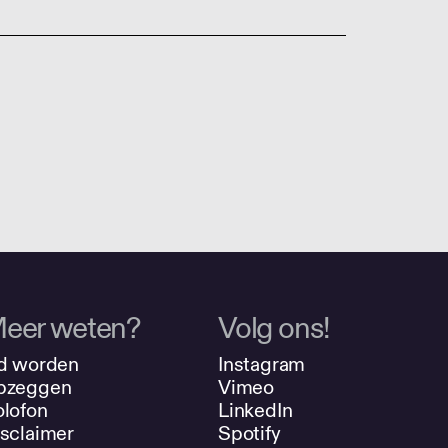
eer weten?
Volg ons!
d worden
Instagram
pzeggen
Vimeo
lofon
LinkedIn
sclaimer
Spotify