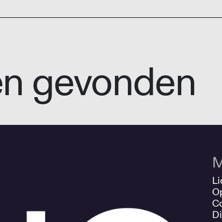
en gevonden
M
Li
O
Co
Di