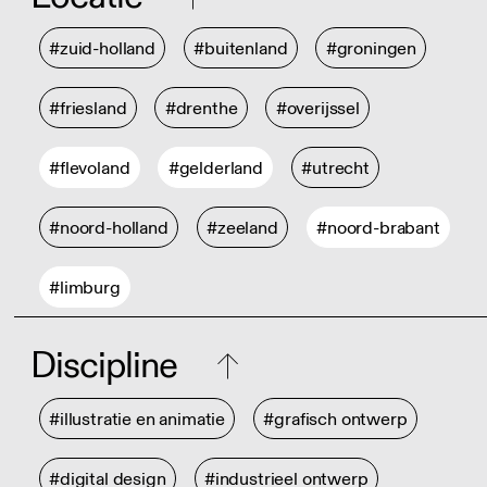
#zuid-holland
#buitenland
#groningen
#friesland
#drenthe
#overijssel
#flevoland
#gelderland
#utrecht
#noord-holland
#zeeland
#noord-brabant
#limburg
Discipline
#illustratie en animatie
#grafisch ontwerp
#digital design
#industrieel ontwerp