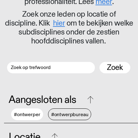
professionaliteit. Lees
meer
.
Zoek onze leden op locatie of
discipline. Klik
hier
om te bekijken welke
subdisciplines onder de zestien
hoofddisciplines vallen.
Zoek
Aangesloten als
#ontwerper
#ontwerpbureau
Locatie