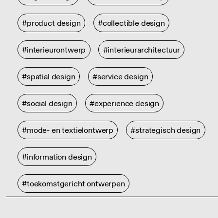
#product design
#collectible design
#interieurontwerp
#interieurarchitectuur
#spatial design
#service design
#social design
#experience design
#mode- en textielontwerp
#strategisch design
#information design
#toekomstgericht ontwerpen