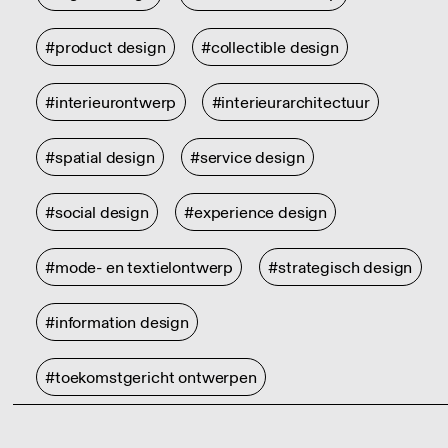
#product design
#collectible design
#interieurontwerp
#interieurarchitectuur
#spatial design
#service design
#social design
#experience design
#mode- en textielontwerp
#strategisch design
#information design
#toekomstgericht ontwerpen