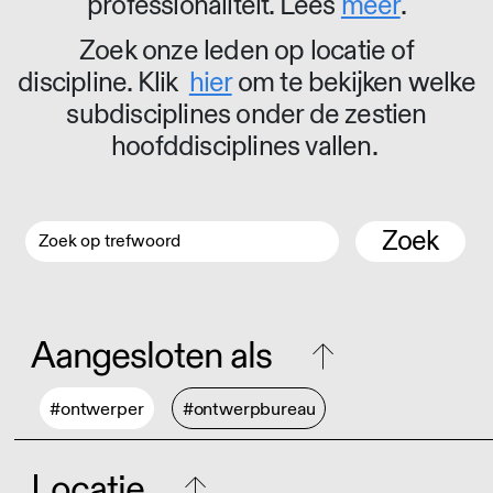
professionaliteit. Lees
meer
.
Zoek onze leden op locatie of
discipline. Klik
hier
om te bekijken welke
subdisciplines onder de zestien
hoofddisciplines vallen.
Zoek
Aangesloten als
#ontwerper
#ontwerpbureau
Locatie