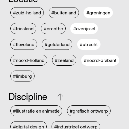
#zuid-holland
#buitenland
#groningen
#friesland
#drenthe
#overijssel
#flevoland
#gelderland
#utrecht
#noord-holland
#zeeland
#noord-brabant
#limburg
Discipline
#illustratie en animatie
#grafisch ontwerp
#digital design
#industrieel ontwerp