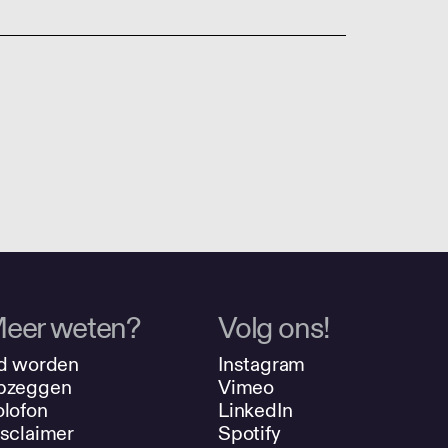
eer weten?
Volg ons!
d worden
Instagram
pzeggen
Vimeo
lofon
LinkedIn
sclaimer
Spotify