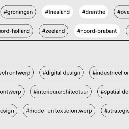
#groningen
#friesland
#drenthe
#ove
ord-holland
#zeeland
#noord-brabant
isch ontwerp
#digital design
#industrieel 
rontwerp
#interieurarchitectuur
#spatial de
design
#mode- en textielontwerp
#strategi