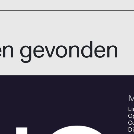
en gevonden
M
Li
O
Co
Di