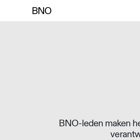
Overslaan naar inhoud
BNO-leden maken het
verantw