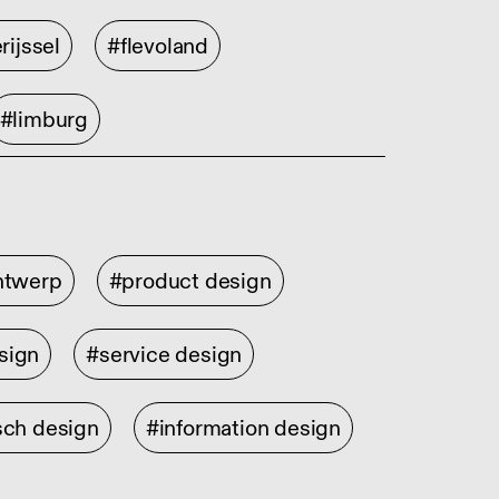
rijssel
#flevoland
#limburg
ontwerp
#product design
sign
#service design
sch design
#information design