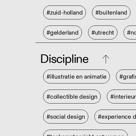
#zuid-holland
#buitenland
#gelderland
#utrecht
#no
Discipline
#illustratie en animatie
#graf
#collectible design
#interieu
#social design
#experience 