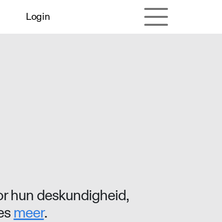
Login
r hun deskundigheid,
ees
meer
.