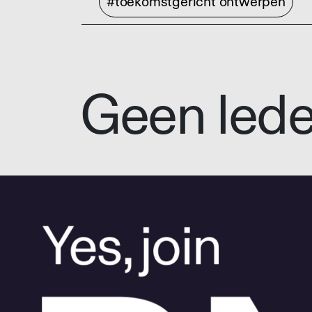
#toekomstgericht ontwerpen
Geen led