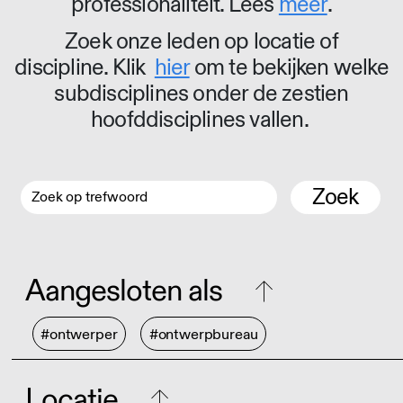
professionaliteit. Lees
meer
.
Zoek onze leden op locatie of
discipline. Klik
hier
om te bekijken welke
subdisciplines onder de zestien
hoofddisciplines vallen.
Zoek
Aangesloten als
#ontwerper
#ontwerpbureau
Locatie