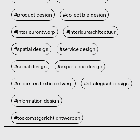
#product design
#collectible design
#interieurontwerp
#interieurarchitectuur
#spatial design
#service design
#social design
#experience design
#mode- en textielontwerp
#strategisch design
#information design
#toekomstgericht ontwerpen