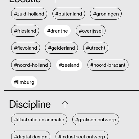
#zuid-holland
#buitenland
#groningen
#friesland
#drenthe
#overijssel
#flevoland
#gelderland
#utrecht
#noord-holland
#zeeland
#noord-brabant
#limburg
Discipline
#illustratie en animatie
#grafisch ontwerp
#digital design
#industrieel ontwerp