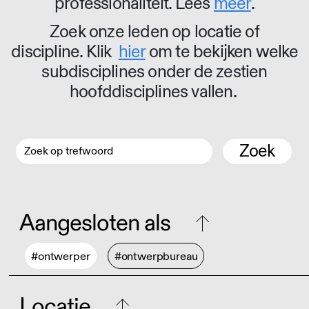
professionaliteit. Lees
meer
.
Zoek onze leden op locatie of
discipline. Klik
hier
om te bekijken welke
subdisciplines onder de zestien
hoofddisciplines vallen.
Zoek
Aangesloten als
#ontwerper
#ontwerpbureau
Locatie