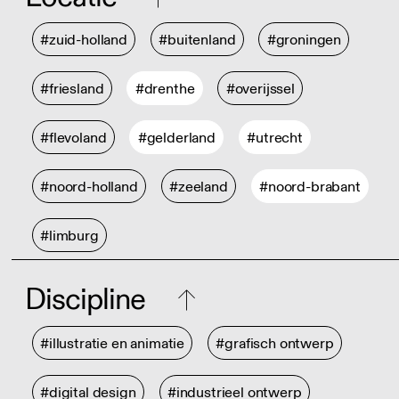
#zuid-holland
#buitenland
#groningen
#friesland
#drenthe
#overijssel
#flevoland
#gelderland
#utrecht
#noord-holland
#zeeland
#noord-brabant
#limburg
Discipline
#illustratie en animatie
#grafisch ontwerp
#digital design
#industrieel ontwerp