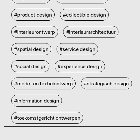
#product design
#collectible design
#interieurontwerp
#interieurarchitectuur
#spatial design
#service design
#social design
#experience design
#mode- en textielontwerp
#strategisch design
#information design
#toekomstgericht ontwerpen