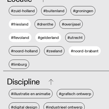
#zuid-holland
#buitenland
#groningen
#friesland
#drenthe
#overijssel
#flevoland
#gelderland
#utrecht
#noord-holland
#zeeland
#noord-brabant
#limburg
Discipline
#illustratie en animatie
#grafisch ontwerp
#digital design
#industrieel ontwerp