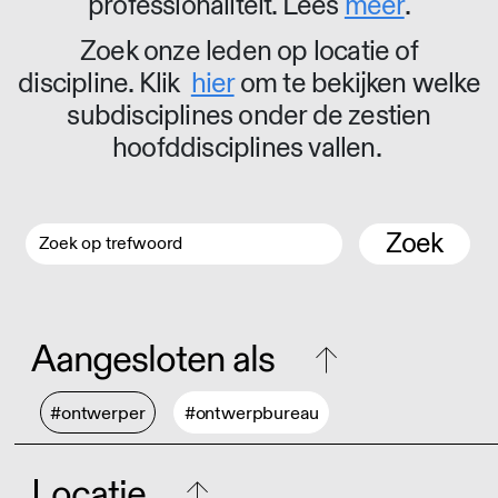
professionaliteit. Lees
meer
.
Zoek onze leden op locatie of
discipline. Klik
hier
om te bekijken welke
subdisciplines onder de zestien
hoofddisciplines vallen.
Zoek
Aangesloten als
#ontwerper
#ontwerpbureau
Locatie