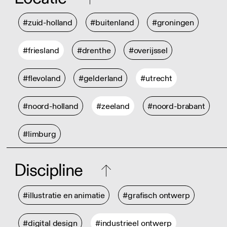
#zuid-holland
#buitenland
#groningen
#friesland
#drenthe
#overijssel
#flevoland
#gelderland
#utrecht
#noord-holland
#zeeland
#noord-brabant
#limburg
Discipline
#illustratie en animatie
#grafisch ontwerp
#digital design
#industrieel ontwerp