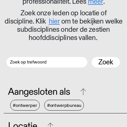
professionaliteit. Lees
meer
.
Zoek onze leden op locatie of
discipline. Klik
hier
om te bekijken welke
subdisciplines onder de zestien
hoofddisciplines vallen.
Zoek
Aangesloten als
#ontwerper
#ontwerpbureau
Locatie