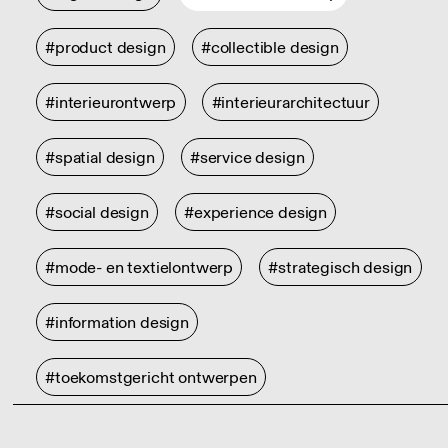
#product design
#collectible design
#interieurontwerp
#interieurarchitectuur
#spatial design
#service design
#social design
#experience design
#mode- en textielontwerp
#strategisch design
#information design
#toekomstgericht ontwerpen