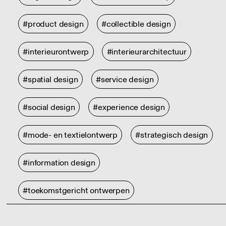
#product design
#collectible design
#interieurontwerp
#interieurarchitectuur
#spatial design
#service design
#social design
#experience design
#mode- en textielontwerp
#strategisch design
#information design
#toekomstgericht ontwerpen