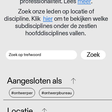
professionaliteit. Lees
meer
.
Zoek onze leden op locatie of
discipline. Klik
hier
om te bekijken welke
subdisciplines onder de zestien
hoofddisciplines vallen.
Zoek
Aangesloten als
#ontwerper
#ontwerpbureau
Locatie