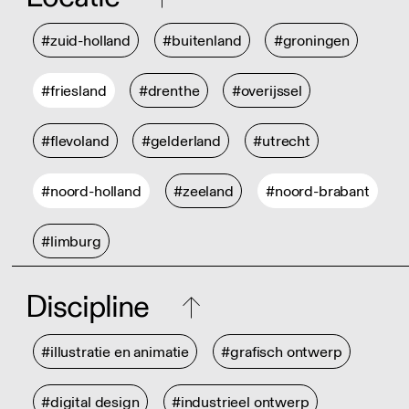
#zuid-holland
#buitenland
#groningen
#friesland
#drenthe
#overijssel
#flevoland
#gelderland
#utrecht
#noord-holland
#zeeland
#noord-brabant
#limburg
Discipline
#illustratie en animatie
#grafisch ontwerp
#digital design
#industrieel ontwerp