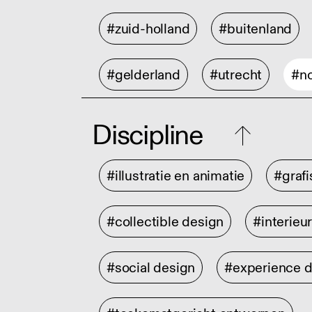
#zuid-holland
#buitenland
#gelderland
#utrecht
#no
Discipline
#illustratie en animatie
#graf
#collectible design
#interieu
#social design
#experience 