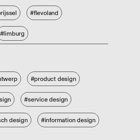
rijssel
#flevoland
#limburg
ontwerp
#product design
sign
#service design
sch design
#information design