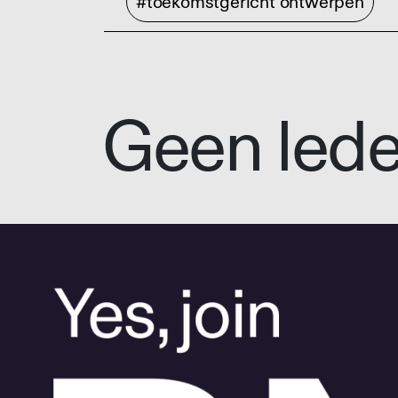
#toekomstgericht ontwerpen
Geen led