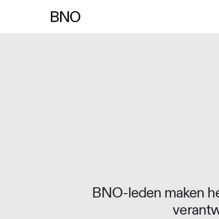
Overslaan naar inhoud
BNO-leden maken het
verantw