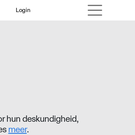
Login
r hun deskundigheid,
ees
meer
.