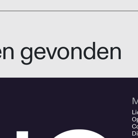
en gevonden
M
Li
O
Co
Di