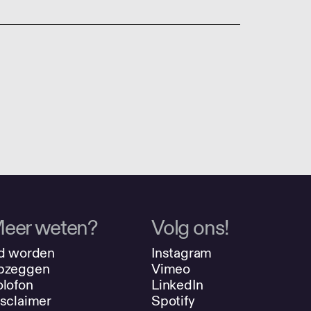
eer weten?
Volg ons!
d worden
Instagram
pzeggen
Vimeo
lofon
LinkedIn
sclaimer
Spotify