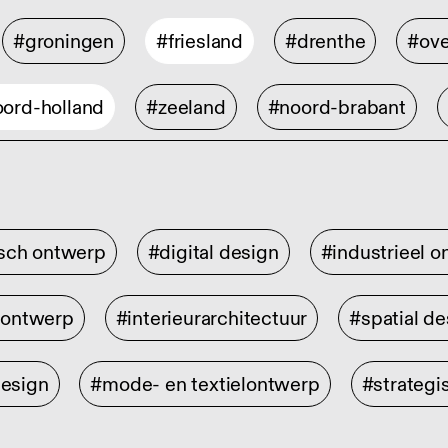
#groningen
#friesland
#drenthe
#ove
ord-holland
#zeeland
#noord-brabant
isch ontwerp
#digital design
#industrieel 
rontwerp
#interieurarchitectuur
#spatial de
design
#mode- en textielontwerp
#strategi